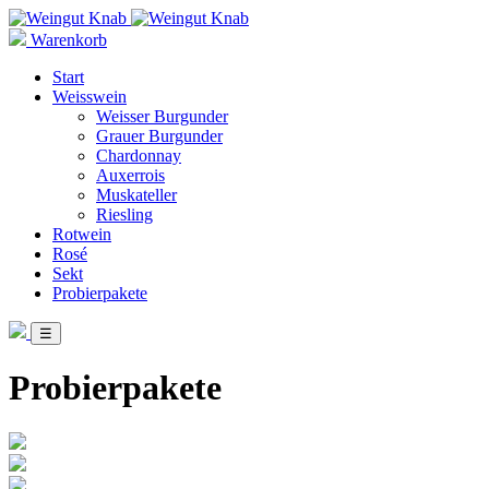
Warenkorb
Start
Weisswein
Weisser Burgunder
Grauer Burgunder
Chardonnay
Auxerrois
Muskateller
Riesling
Rotwein
Rosé
Sekt
Probierpakete
☰
Probierpakete