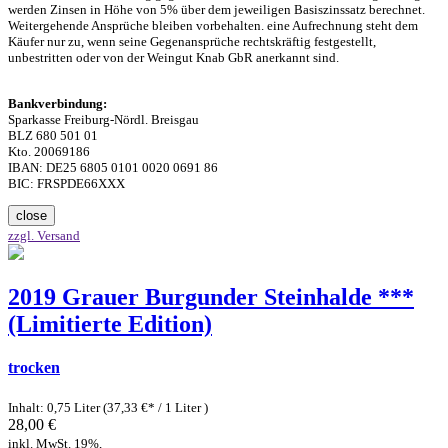
werden Zinsen in Höhe von 5% über dem jeweiligen Basiszinssatz berechnet.
Weitergehende Ansprüche bleiben vorbehalten. eine Aufrechnung steht dem
Käufer nur zu, wenn seine Gegenansprüche rechtskräftig festgestellt,
unbestritten oder von der Weingut Knab GbR anerkannt sind.
Bankverbindung:
Sparkasse Freiburg-Nördl. Breisgau
BLZ 680 501 01
Kto. 20069186
IBAN: DE25 6805 0101 0020 0691 86
BIC: FRSPDE66XXX
close
zzgl. Versand
2019 Grauer Burgunder Steinhalde ***
(Limitierte Edition)
trocken
Inhalt: 0,75 Liter (37,33 €* / 1 Liter )
28,00 €
inkl. MwSt. 19%,