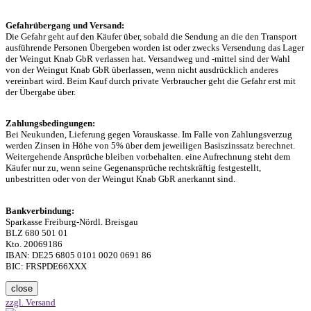
Gefahrübergang und Versand:
Die Gefahr geht auf den Käufer über, sobald die Sendung an die den Transport
ausführende Personen Übergeben worden ist oder zwecks Versendung das Lager
der Weingut Knab GbR verlassen hat. Versandweg und -mittel sind der Wahl
von der Weingut Knab GbR überlassen, wenn nicht ausdrücklich anderes
vereinbart wird. Beim Kauf durch private Verbraucher geht die Gefahr erst mit
der Übergabe über.
Zahlungsbedingungen:
Bei Neukunden, Lieferung gegen Vorauskasse. Im Falle von Zahlungsverzug
werden Zinsen in Höhe von 5% über dem jeweiligen Basiszinssatz berechnet.
Weitergehende Ansprüche bleiben vorbehalten. eine Aufrechnung steht dem
Käufer nur zu, wenn seine Gegenansprüche rechtskräftig festgestellt,
unbestritten oder von der Weingut Knab GbR anerkannt sind.
Bankverbindung:
Sparkasse Freiburg-Nördl. Breisgau
BLZ 680 501 01
Kto. 20069186
IBAN: DE25 6805 0101 0020 0691 86
BIC: FRSPDE66XXX
close
zzgl. Versand