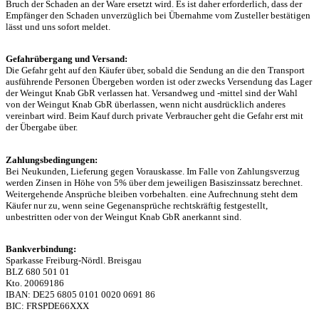
Bruch der Schaden an der Ware ersetzt wird. Es ist daher erforderlich, dass der
Empfänger den Schaden unverzüglich bei Übernahme vom Zusteller bestätigen
lässt und uns sofort meldet.
Gefahrübergang und Versand:
Die Gefahr geht auf den Käufer über, sobald die Sendung an die den Transport
ausführende Personen Übergeben worden ist oder zwecks Versendung das Lager
der Weingut Knab GbR verlassen hat. Versandweg und -mittel sind der Wahl
von der Weingut Knab GbR überlassen, wenn nicht ausdrücklich anderes
vereinbart wird. Beim Kauf durch private Verbraucher geht die Gefahr erst mit
der Übergabe über.
Zahlungsbedingungen:
Bei Neukunden, Lieferung gegen Vorauskasse. Im Falle von Zahlungsverzug
werden Zinsen in Höhe von 5% über dem jeweiligen Basiszinssatz berechnet.
Weitergehende Ansprüche bleiben vorbehalten. eine Aufrechnung steht dem
Käufer nur zu, wenn seine Gegenansprüche rechtskräftig festgestellt,
unbestritten oder von der Weingut Knab GbR anerkannt sind.
Bankverbindung:
Sparkasse Freiburg-Nördl. Breisgau
BLZ 680 501 01
Kto. 20069186
IBAN: DE25 6805 0101 0020 0691 86
BIC: FRSPDE66XXX