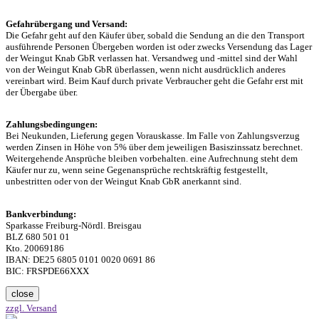
Gefahrübergang und Versand:
Die Gefahr geht auf den Käufer über, sobald die Sendung an die den Transport
ausführende Personen Übergeben worden ist oder zwecks Versendung das Lager
der Weingut Knab GbR verlassen hat. Versandweg und -mittel sind der Wahl
von der Weingut Knab GbR überlassen, wenn nicht ausdrücklich anderes
vereinbart wird. Beim Kauf durch private Verbraucher geht die Gefahr erst mit
der Übergabe über.
Zahlungsbedingungen:
Bei Neukunden, Lieferung gegen Vorauskasse. Im Falle von Zahlungsverzug
werden Zinsen in Höhe von 5% über dem jeweiligen Basiszinssatz berechnet.
Weitergehende Ansprüche bleiben vorbehalten. eine Aufrechnung steht dem
Käufer nur zu, wenn seine Gegenansprüche rechtskräftig festgestellt,
unbestritten oder von der Weingut Knab GbR anerkannt sind.
Bankverbindung:
Sparkasse Freiburg-Nördl. Breisgau
BLZ 680 501 01
Kto. 20069186
IBAN: DE25 6805 0101 0020 0691 86
BIC: FRSPDE66XXX
close
zzgl. Versand