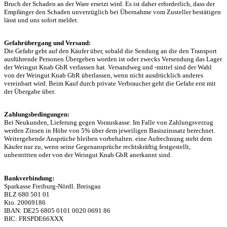
Bruch der Schaden an der Ware ersetzt wird. Es ist daher erforderlich, dass der
Empfänger den Schaden unverzüglich bei Übernahme vom Zusteller bestätigen
lässt und uns sofort meldet.
Gefahrübergang und Versand:
Die Gefahr geht auf den Käufer über, sobald die Sendung an die den Transport
ausführende Personen Übergeben worden ist oder zwecks Versendung das Lager
der Weingut Knab GbR verlassen hat. Versandweg und -mittel sind der Wahl
von der Weingut Knab GbR überlassen, wenn nicht ausdrücklich anderes
vereinbart wird. Beim Kauf durch private Verbraucher geht die Gefahr erst mit
der Übergabe über.
Zahlungsbedingungen:
Bei Neukunden, Lieferung gegen Vorauskasse. Im Falle von Zahlungsverzug
werden Zinsen in Höhe von 5% über dem jeweiligen Basiszinssatz berechnet.
Weitergehende Ansprüche bleiben vorbehalten. eine Aufrechnung steht dem
Käufer nur zu, wenn seine Gegenansprüche rechtskräftig festgestellt,
unbestritten oder von der Weingut Knab GbR anerkannt sind.
Bankverbindung:
Sparkasse Freiburg-Nördl. Breisgau
BLZ 680 501 01
Kto. 20069186
IBAN: DE25 6805 0101 0020 0691 86
BIC: FRSPDE66XXX