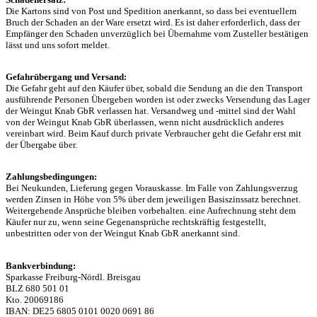
Die Kartons sind von Post und Spedition anerkannt, so dass bei eventuellem
Bruch der Schaden an der Ware ersetzt wird. Es ist daher erforderlich, dass der
Empfänger den Schaden unverzüglich bei Übernahme vom Zusteller bestätigen
lässt und uns sofort meldet.
Gefahrübergang und Versand:
Die Gefahr geht auf den Käufer über, sobald die Sendung an die den Transport
ausführende Personen Übergeben worden ist oder zwecks Versendung das Lager
der Weingut Knab GbR verlassen hat. Versandweg und -mittel sind der Wahl
von der Weingut Knab GbR überlassen, wenn nicht ausdrücklich anderes
vereinbart wird. Beim Kauf durch private Verbraucher geht die Gefahr erst mit
der Übergabe über.
Zahlungsbedingungen:
Bei Neukunden, Lieferung gegen Vorauskasse. Im Falle von Zahlungsverzug
werden Zinsen in Höhe von 5% über dem jeweiligen Basiszinssatz berechnet.
Weitergehende Ansprüche bleiben vorbehalten. eine Aufrechnung steht dem
Käufer nur zu, wenn seine Gegenansprüche rechtskräftig festgestellt,
unbestritten oder von der Weingut Knab GbR anerkannt sind.
Bankverbindung:
Sparkasse Freiburg-Nördl. Breisgau
BLZ 680 501 01
Kto. 20069186
IBAN: DE25 6805 0101 0020 0691 86