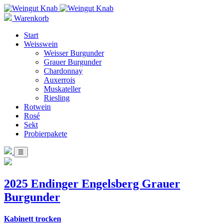
Warenkorb
Start
Weisswein
Weisser Burgunder
Grauer Burgunder
Chardonnay
Auxerrois
Muskateller
Riesling
Rotwein
Rosé
Sekt
Probierpakete
☰
2025 Endinger Engelsberg Grauer
Burgunder
Kabinett trocken