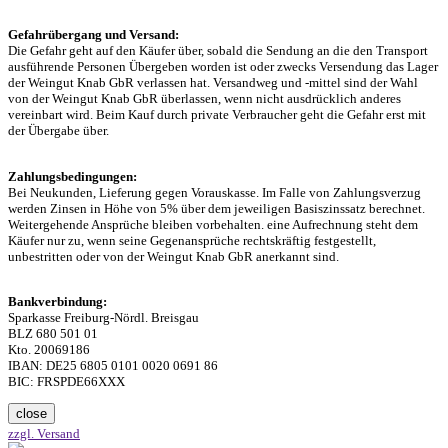
Gefahrübergang und Versand:
Die Gefahr geht auf den Käufer über, sobald die Sendung an die den Transport
ausführende Personen Übergeben worden ist oder zwecks Versendung das Lager
der Weingut Knab GbR verlassen hat. Versandweg und -mittel sind der Wahl
von der Weingut Knab GbR überlassen, wenn nicht ausdrücklich anderes
vereinbart wird. Beim Kauf durch private Verbraucher geht die Gefahr erst mit
der Übergabe über.
Zahlungsbedingungen:
Bei Neukunden, Lieferung gegen Vorauskasse. Im Falle von Zahlungsverzug
werden Zinsen in Höhe von 5% über dem jeweiligen Basiszinssatz berechnet.
Weitergehende Ansprüche bleiben vorbehalten. eine Aufrechnung steht dem
Käufer nur zu, wenn seine Gegenansprüche rechtskräftig festgestellt,
unbestritten oder von der Weingut Knab GbR anerkannt sind.
Bankverbindung:
Sparkasse Freiburg-Nördl. Breisgau
BLZ 680 501 01
Kto. 20069186
IBAN: DE25 6805 0101 0020 0691 86
BIC: FRSPDE66XXX
close
zzgl. Versand