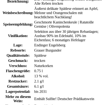
Bezeichnung:
Alte Reben trocken
Äußerst delikate Spätlese erinnert an Apfel,
Weinbeschreibung:
Melone und Orangenschalen mit
beachtlichem Nachklang!
Geschmorte Kaninchenkeule | Ratatoille
Speiseempfehlung:
Gemüse | Olivenpolenta
Selektion aus über 30 jährigen Rebanlagen;
Vinifikation:
Ausbau 90% im Edelstahl, 10% im
Eichenfass; 6 monatiges Hefelager
Lage:
Endinger Engelsberg
Rebsorte:
Grauer Burgunder
Qualitätsstufe:
Spätlese
Geschmack:
trocken
Verschluss:
Naturkorken
Flaschengröße:
0.75 l
Alkohol:
13 % vol.
Restzucker:
2.1 g/l
Gesamtsäure:
6.1 g/l
Lagerpotential:
bis 2031
Mehr zu diesem
Enthält Sulfite! Deutscher Prädikatswein
Wein: