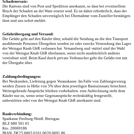
Schadenersatz:
Die Kartons sind von Post und Spedition anerkannt, so dass bei eventuellem
Bruch der Schaden an der Ware ersetzt wird. Es ist daher erforderlich, dass der
Empfänger den Schaden unverzüglich bei Übernahme vom Zusteller bestätigen
lässt und uns sofort meldet.
Gefahrübergang und Versand:
Die Gefahr geht auf den Käufer über, sobald die Sendung an die den Transport
ausführende Personen Übergeben worden ist oder zwecks Versendung das Lager
der Weingut Knab GbR verlassen hat. Versandweg und -mittel sind der Wahl
von der Weingut Knab GbR überlassen, wenn nicht ausdrücklich anderes
vereinbart wird. Beim Kauf durch private Verbraucher geht die Gefahr erst mit
der Übergabe über.
Zahlungsbedingungen:
Bei Neukunden, Lieferung gegen Vorauskasse. Im Falle von Zahlungsverzug
werden Zinsen in Höhe von 5% über dem jeweiligen Basiszinssatz berechnet.
Weitergehende Ansprüche bleiben vorbehalten. eine Aufrechnung steht dem
Käufer nur zu, wenn seine Gegenansprüche rechtskräftig festgestellt,
unbestritten oder von der Weingut Knab GbR anerkannt sind.
Bankverbindung:
Sparkasse Freiburg-Nördl. Breisgau
BLZ 680 501 01
Kto. 20069186
IBAN: DE25 6805 0101 0020 0691 86