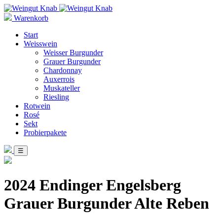
Warenkorb
Start
Weisswein
Weisser Burgunder
Grauer Burgunder
Chardonnay
Auxerrois
Muskateller
Riesling
Rotwein
Rosé
Sekt
Probierpakete
☰
2024 Endinger Engelsberg
Grauer Burgunder Alte Reben